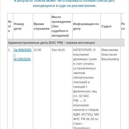
и результат поиска может не отображать полный список дел,
находящихся в суде на рассмотрении.
Место
№
проведения
Номер
Время
Информация по
Резу
п/
(Зал
Судья
дела
слушания
делу
слу
п
судебного
заседания)
Административные дела (КАC РФ) - первая инстанция
1.
2а-906/2026
11:00
Зал №15
КАТЕГОРИЯ: О
Максимова
~
взыскании
Анастасия
М-236/2026
денежных сумм
Васильевна
в счет уплаты
установленных
законом
обязательных
платежей и
санкций с
физических лиц
(гл. 32 КАС
РФ) → О
взыскании
налогов и сборов
АДМ. ИСТЕЦ: МИ
ФНС РФ № 26 по
Санкт -
Петербургу