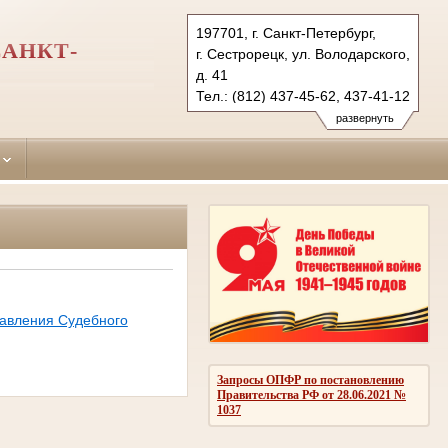
197701, г. Санкт-Петербург,
САНКТ-
г. Сестрорецк, ул. Володарского,
д. 41
Тел.: (812) 437-45-62, 437-41-12
sestroretskiy@usuddep.spb.ru
развернуть
равления Судебного
Запросы ОПФР по постановлению
Правительства РФ от 28.06.2021 №
1037